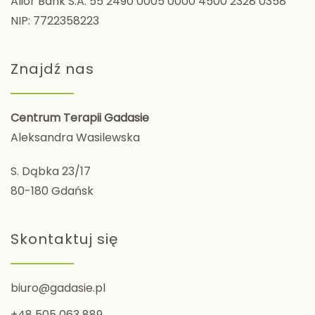
Alior Bank S.A. 55 2490 0005 0000 4500 2328 0358
NIP: 7722358223
Znajdź nas
Centrum Terapii Gadasie
Aleksandra Wasilewska
S. Dąbka 23/17
80-180 Gdańsk
Skontaktuj się
biuro@gadasie.pl
+48 505 063 889