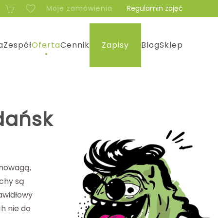
Moje zamówienia
Regulamin zajęć
a
Zespół
Oferta
Cennik
Zapisy
Blog
Sklep
dańsk
wnowagą,
chy są
awidłowy
h nie do