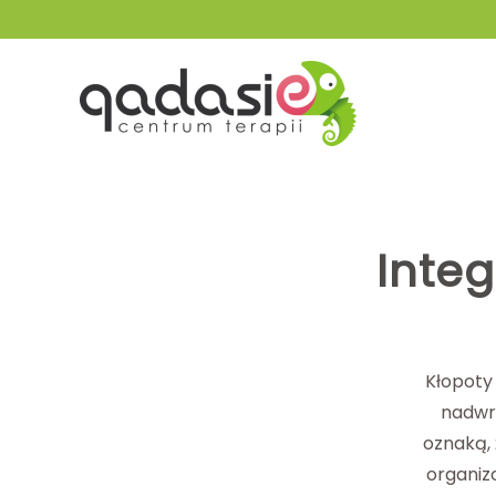
Przejdź do głównej treści
Inte
Kłopoty
nadwr
oznaką,
organiz