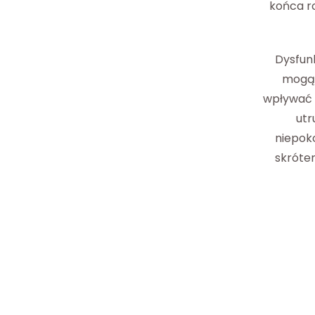
końca r
Dysfun
mogą 
wpływać n
utr
niepoko
skrótem