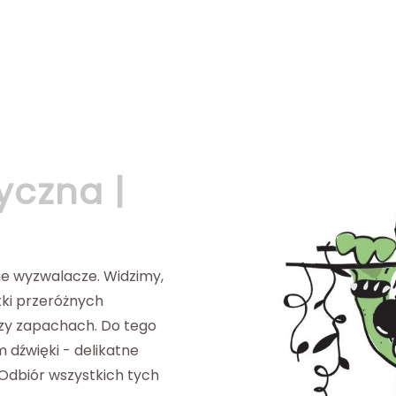
yczna |
ne wyzwalacze. Widzimy,
tki przeróżnych
zy zapachach. Do tego
dźwięki - delikatne
 Odbiór wszystkich tych