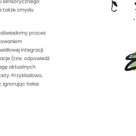
 sensorycznego:
a także zmysłu
podświadomy proces
dkowaniem
widłowej integracji
acje (tzw. odpowiedź
wagę aktualnych
tety. Przykładowo,
, ignorując hałas