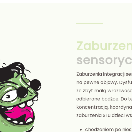
Zaburze
sensoryc
Zaburzenia integracji 
na pewne objawy. Dysfu
ze zbyt małą wrażliwośc
odbierane bodźce. Do t
koncentracją, koordynac
zaburzenia SI u dzieci w
chodzeniem po nies