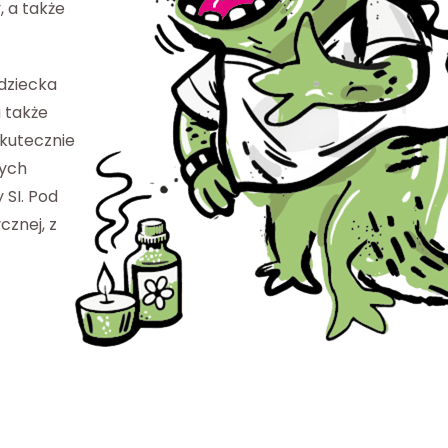
 a także
dziecka
 także
skutecznie
zych
 SI. Pod
cznej, z