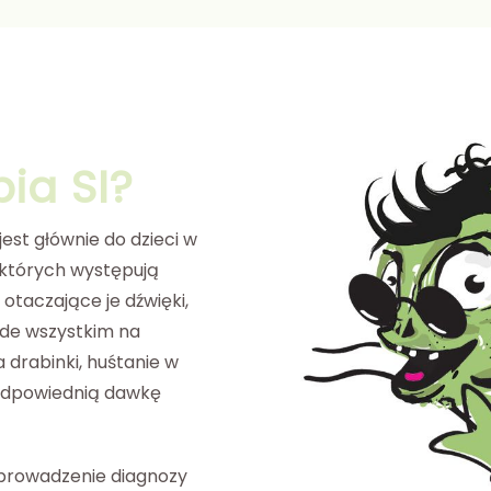
pia SI?
jest głównie do dzieci w
których występują
otaczające je dźwięki,
ede wszystkim na
 drabinki, huśtanie w
odpowiednią dawkę
eprowadzenie diagnozy