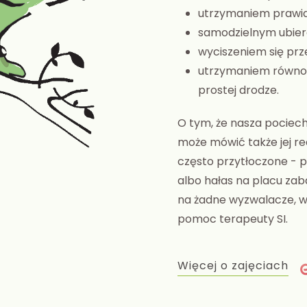
utrzymaniem prawid
samodzielnym ubiera
wyciszeniem się pr
utrzymaniem równow
prostej drodze.
O tym, że nasza pocie
może mówić także jej rea
często przytłoczone - 
albo hałas na placu zab
na żadne wyzwalacze, w
pomoc terapeuty SI.
Więcej o zajęciach