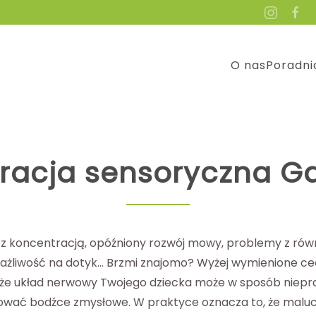
O nas
Poradni
gracja sensoryczna G
 z koncentracją, opóźniony rozwój mowy, problemy z ró
ażliwość na dotyk… Brzmi znajomo? Wyżej wymienione ce
 że układ nerwowy Twojego dziecka może w sposób niepr
ować bodźce zmysłowe. W praktyce oznacza to, że maluc