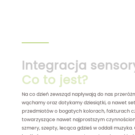
Integracja sensor
Co to jest?
Na co dzień zewsząd napływają do nas przeróż
wąchamy oraz dotykamy dziesiątki, a nawet se
przedmiotów o bogatych kolorach, fakturach c
towarzyszące nawet najprostszym czynnościom 
szmery, szepty, lecąca gdzieś w oddali muzyka.